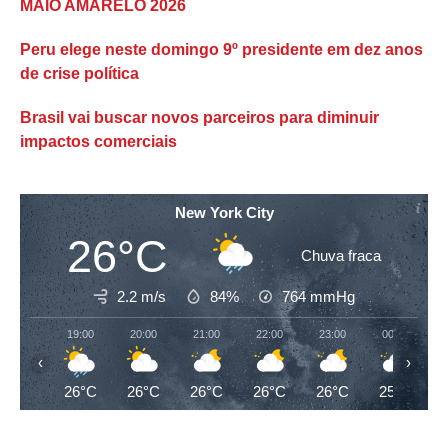
MAIO AMARELO 2026
Peru elege neste domingo 9º presidente em dez anos
de crise política
Brasil vai buscar novos parceiros para diminuir
impactos comerciais
New York City
26°C
Chuva fraca
2.2 m/s
84%
764
mmHg
19:00
20:00
21:00
22:00
23:00
00:00
‹
›
26°C
26°C
26°C
26°C
26°C
25°C