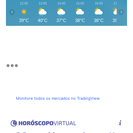
12:00
13:00
14:00
15:00
16:00
17:00
‹
›
39°C
40°C
37°C
38°C
38°C
39°C
Monitore todos os mercados no TradingView