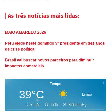
| As três notícias mais lidas:
MAIO AMARELO 2026
Peru elege neste domingo 9º presidente em dez anos
de crise política
Brasil vai buscar novos parceiros para diminuir
impactos comerciais
Tempe
39°C
Limpo
3 m/s
27%
759
mmHg