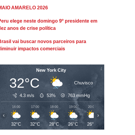
MAIO AMARELO 2026
Peru elege neste domingo 9º presidente em
dez anos de crise política
Brasil vai buscar novos parceiros para
diminuir impactos comerciais
New York City
32°C
Chuvisco
4.3 m/s
53%
763
mmHg
16:00
17:00
18:00
19:00
20:00
21:00
22:00
‹
›
32°C
32°C
28°C
26°C
26°C
26°C
26°C