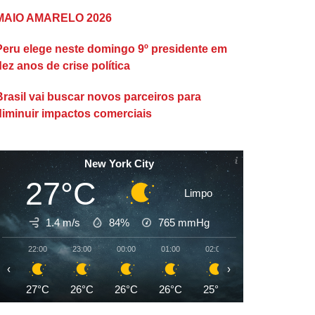
MAIO AMARELO 2026
Peru elege neste domingo 9º presidente em
dez anos de crise política
Brasil vai buscar novos parceiros para
diminuir impactos comerciais
New York City
27°C
Limpo
1.4 m/s
84%
765
mmHg
22:00
23:00
00:00
01:00
02:00
03:00
04:00
‹
›
27°C
26°C
26°C
26°C
25°C
25°C
25°C