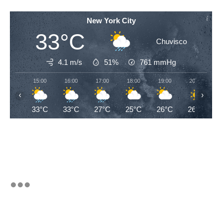
New York City
33°C
Chuvisco
4.1 m/s
51%
761
mmHg
15:00
16:00
17:00
18:00
19:00
20:00
‹
›
33°C
33°C
27°C
25°C
26°C
26°C