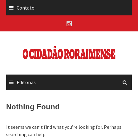
Skip
Contato
to
content
Editorias
Nothing Found
It seems we can’t find what you’re looking for. Perhaps
searching can help.