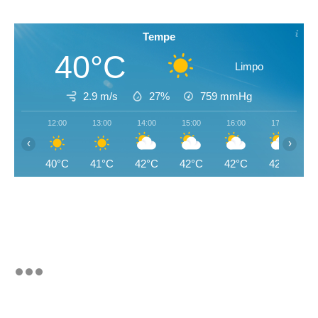
Tempe
40°C
Limpo
2.9 m/s
27%
759
mmHg
12:00
13:00
14:00
15:00
16:00
17:00
‹
›
40°C
41°C
42°C
42°C
42°C
42°C