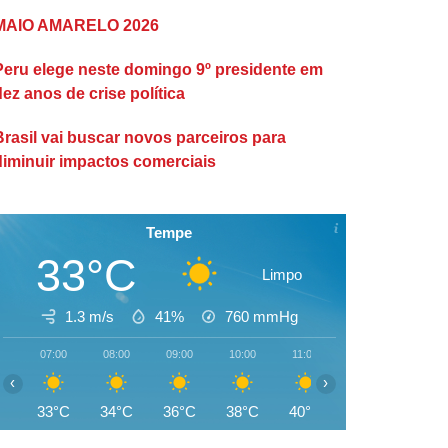
MAIO AMARELO 2026
Peru elege neste domingo 9º presidente em
dez anos de crise política
Brasil vai buscar novos parceiros para
diminuir impactos comerciais
Tempe
33°C
Limpo
1.3 m/s
41%
760
mmHg
07:00
08:00
09:00
10:00
11:00
12:00
13:00
‹
›
33°C
34°C
36°C
38°C
40°C
41°C
42°C