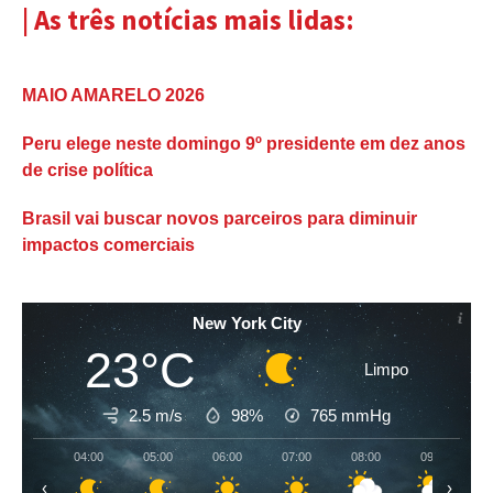
| As três notícias mais lidas:
MAIO AMARELO 2026
Peru elege neste domingo 9º presidente em dez anos
de crise política
Brasil vai buscar novos parceiros para diminuir
impactos comerciais
New York City
23°C
Limpo
2.5 m/s
98%
765
mmHg
04:00
05:00
06:00
07:00
08:00
09:00
‹
›