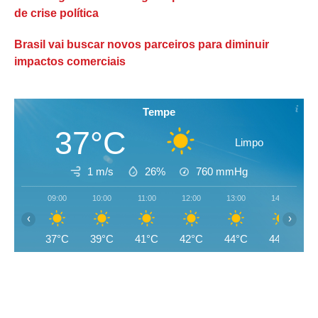
de crise política
Brasil vai buscar novos parceiros para diminuir
impactos comerciais
Tempe
37°C
Limpo
1 m/s
26%
760
mmHg
09:00
10:00
11:00
12:00
13:00
14:00
‹
›
37°C
39°C
41°C
42°C
44°C
44°C